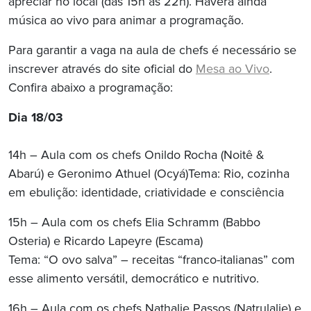
apreciar no local (das 15h às 22h). Haverá ainda
música ao vivo para animar a programação.
Para garantir a vaga na aula de chefs é necessário se
inscrever através do site oficial do
Mesa ao Vivo
.
Confira abaixo a programação:
Dia 18/03
14h – Aula com os chefs Onildo Rocha (Noitê &
Abarú) e Geronimo Athuel (Ocyá)Tema: Rio, cozinha
em ebulição: identidade, criatividade e consciência
15h – Aula com os chefs Elia Schramm (Babbo
Osteria) e Ricardo Lapeyre (Escama)
Tema: “O ovo salva” – receitas “franco-italianas” com
esse alimento versátil, democrático e nutritivo.
16h – Aula com os chefs Nathalie Passos (Natrulalie) e