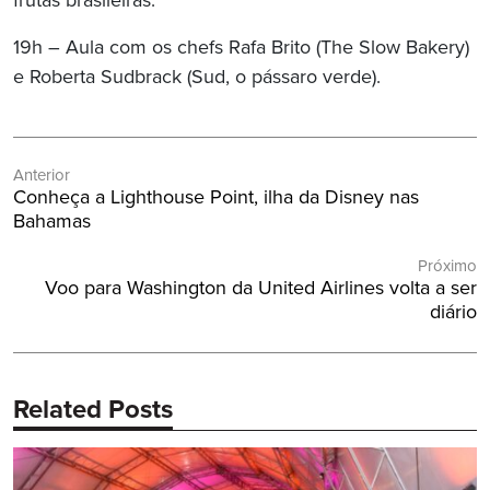
frutas brasileiras.
19h – Aula com os chefs Rafa Brito (The Slow Bakery)
e Roberta Sudbrack (Sud, o pássaro verde).
Navegação
Anterior
de
Post
Conheça a Lighthouse Point, ilha da Disney nas
Post
Anterior:
Bahamas
Próximo
Próximo
Voo para Washington da United Airlines volta a ser
Post:
diário
Related Posts