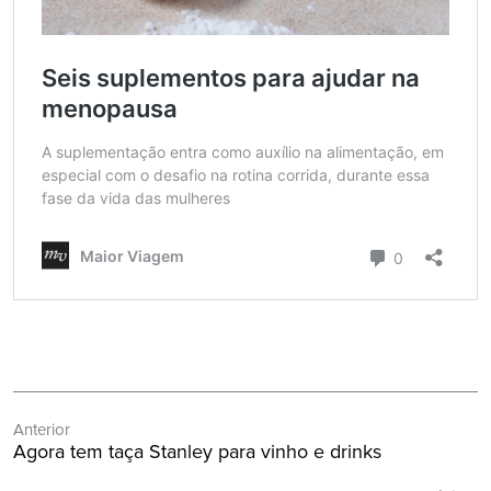
Navegação
Anterior
de
Post
Agora tem taça Stanley para vinho e drinks
Post
Anterior: