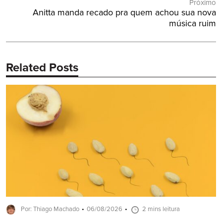
Próximo
Próximo
Anitta manda recado pra quem achou sua nova
Post:
música ruim
Related Posts
Por: Thiago Machado
06/08/2026
2 mins leitura