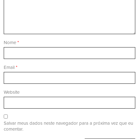
Nome
*
Email
*
Website
Salvar meus dados neste navegador para a próxima vez que eu
comentar.