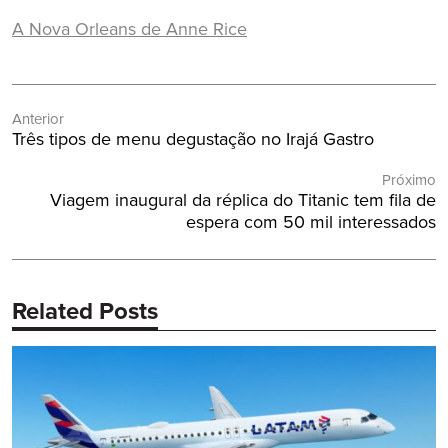
A Nova Orleans de Anne Rice
Navegação
Anterior
de
Post
Três tipos de menu degustação no Irajá Gastro
Post
Anterior:
Próximo
Próximo
Viagem inaugural da réplica do Titanic tem fila de
Post:
espera com 50 mil interessados
Related Posts