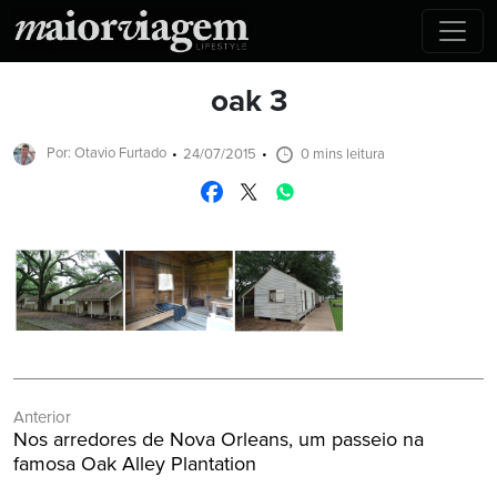
oak 3
Por: Otavio Furtado
24/07/2015
0 mins leitura
Navegação
Anterior
de
Post
Nos arredores de Nova Orleans, um passeio na
Post
Anterior:
famosa Oak Alley Plantation