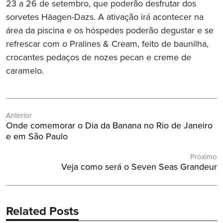
23 a 26 de setembro, que poderão desfrutar dos
sorvetes Häagen-Dazs. A ativação irá acontecer na
área da piscina e os hóspedes poderão degustar e se
refrescar com o Pralines & Cream, feito de baunilha,
crocantes pedaços de nozes pecan e creme de
caramelo.
Navegação
Anterior
de
Post
Onde comemorar o Dia da Banana no Rio de Janeiro
Post
Anterior:
e em São Paulo
Próximo
Próximo
Veja como será o Seven Seas Grandeur
Post:
Related Posts