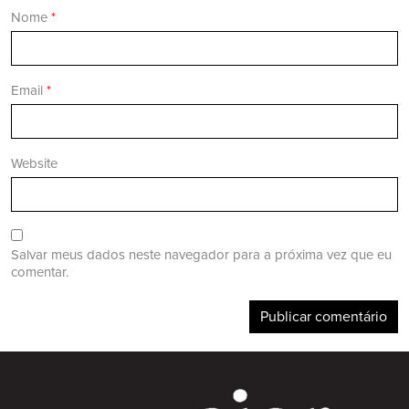
Nome
*
Email
*
Website
Salvar meus dados neste navegador para a próxima vez que eu
comentar.