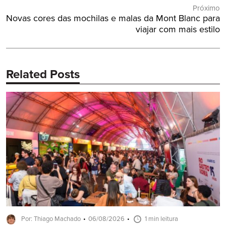
Próximo
Próximo
Novas cores das mochilas e malas da Mont Blanc para
Post:
viajar com mais estilo
Related Posts
Por: Thiago Machado
06/08/2026
1 min leitura