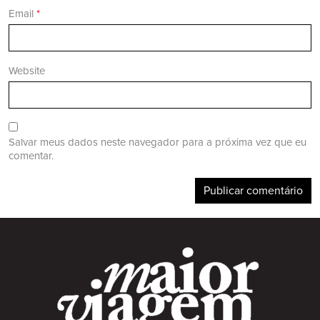
Email
*
Website
Salvar meus dados neste navegador para a próxima vez que eu
comentar.