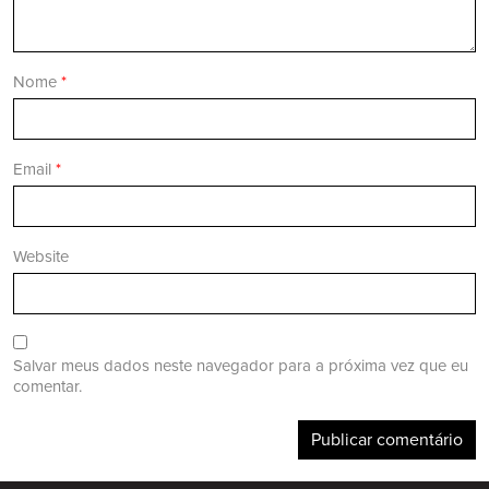
Nome
*
Email
*
Website
Salvar meus dados neste navegador para a próxima vez que eu
comentar.