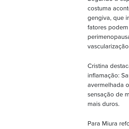
costuma acont
gengiva, que i
fatores podem 
perimenopausa 
vascularizaçã
Cristina desta
inflamação: Sa
avermelhada o
sensação de mo
mais duros.
Para Miura ref