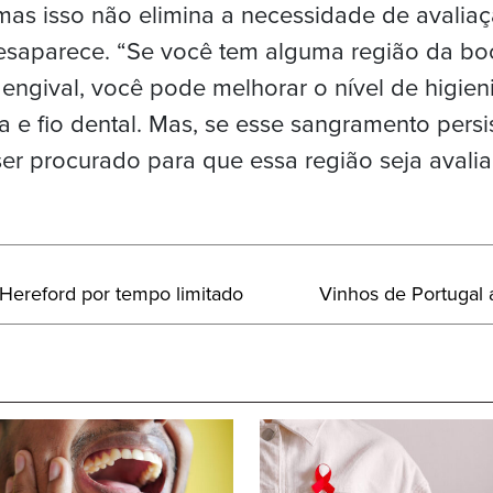
mas isso não elimina a necessidade de avali
esaparece. “Se você tem alguma região da b
ngival, você pode melhorar o nível de higien
 e fio dental. Mas, se esse sangramento persi
er procurado para que essa região seja avaliada
Próximo
 Hereford por tempo limitado
Vinhos de Portugal
Post: