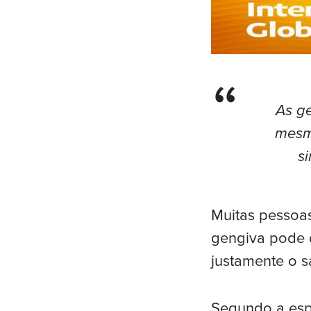
As g
mesm
s
Muitas pessoa
gengiva pode d
justamente o s
Segundo a espe