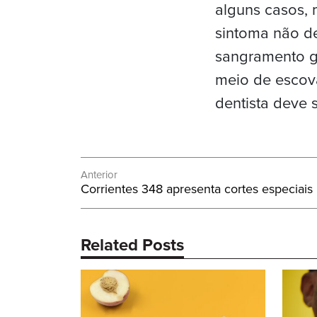
alguns casos, 
sintoma não d
sangramento ge
meio de escova
dentista deve s
Navegação
Anterior
Post
Corrientes 348 apresenta cortes especiais
de
Anterior:
Post
Related Posts