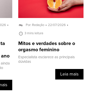
2026
Por: Redação
22/07/2026
3 mins leitura
nta
Mitos e verdades sobre o
orgasmo feminino
o ano
Especialista esclarece as principais
dúvidas
 ainda
do
Leia mais
mais