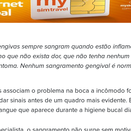
engivas sempre sangram quando estão inflam
o que não exista dor, que não tenha nenhum 
intoma. Nenhum sangramento gengival é norm
s associam o problema na boca a incômodo fo
ar sinais antes de um quadro mais evidente. E
angue que aparece durante a higiene bucal diá
cialista, o sangramento não surge sem motiv