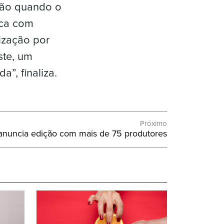
ação quando o
oca com
ização por
ste, um
”, finaliza.
Próximo
 anuncia edição com mais de 75 produtores