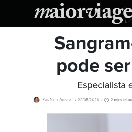
Sangrame
pode ser 
Especialista 
Por: Naira Amorelli
22/05/2026
2 mins leitur