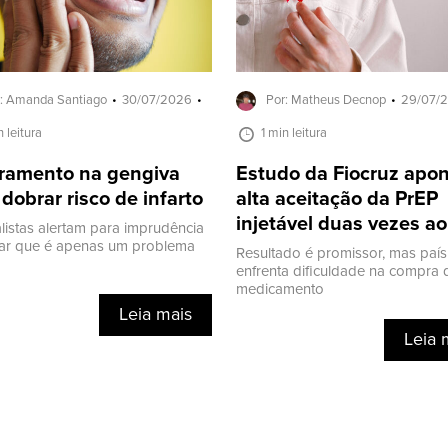
: Amanda Santiago
30/07/2026
Por: Matheus Decnop
29/07/
n leitura
1 min leitura
ramento na gengiva
Estudo da Fiocruz apo
dobrar risco de infarto
alta aceitação da PrEP
injetável duas vezes a
listas alertam para imprudência
ar que é apenas um problema
Resultado é promissor, mas país
enfrenta dificuldade na compra 
medicamento
Leia mais
Leia 