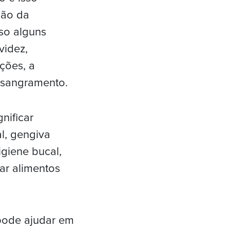
ião da
sso alguns
videz,
ções, a
 sangramento.
nificar
l, gengiva
giene bucal,
ar alimentos
 pode ajudar em