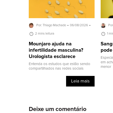
Por: Thiago Machado
06/08/2026
Por
2 mins leitura
1 mi
Mounjaro ajuda na
Sang
infertilidade masculina?
pode 
Urologista esclarece
Especia
em ach
Entenda os estudos que estão sendo
menor
compartilhados nas redes sociais
Leia mais
Deixe um comentário