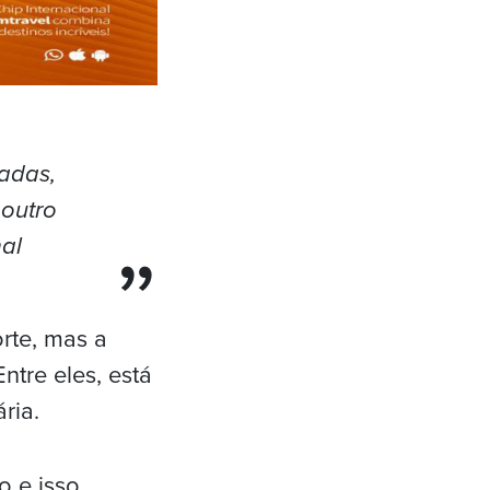
adas,
outro
al
rte, mas a
ntre eles, está
ria.
o e isso