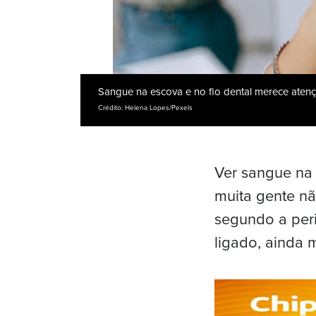
Sangue na escova e no fio dental merece aten
Crédito: Helena Lopes/Pexels
Ver sangue na 
muita gente n
segundo a perio
ligado, ainda m