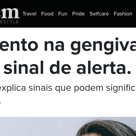
Travel
Food
Fun
Pride
Selfcare
Fashion
nto na gengiv
sinal de alerta
explica sinais que podem signifi
a