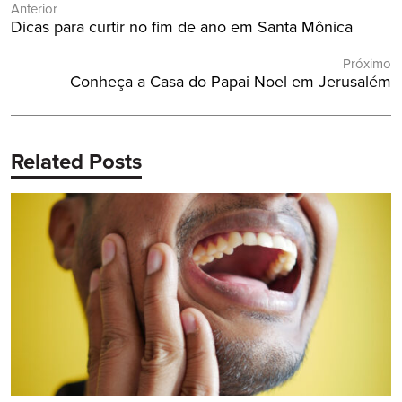
Anterior
de
Post
Dicas para curtir no fim de ano em Santa Mônica
Post
Anterior:
Próximo
Próximo
Conheça a Casa do Papai Noel em Jerusalém
Post:
Related Posts