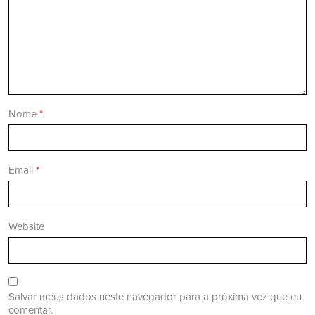
Nome
*
Email
*
Website
Salvar meus dados neste navegador para a próxima vez que eu
comentar.