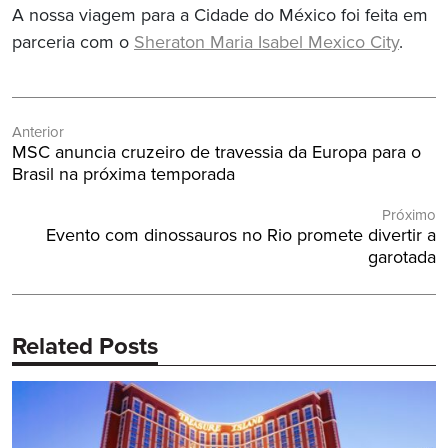
A nossa viagem para a Cidade do México foi feita em
parceria com o
Sheraton Maria Isabel Mexico City
.
Navegação
Anterior
de
Post
MSC anuncia cruzeiro de travessia da Europa para o
Post
Anterior:
Brasil na próxima temporada
Próximo
Próximo
Evento com dinossauros no Rio promete divertir a
Post:
garotada
Related Posts