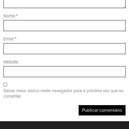
Nome
*
Email
*
Website
Salvar meus dados neste navegador para a próxima vez que eu
comentar.