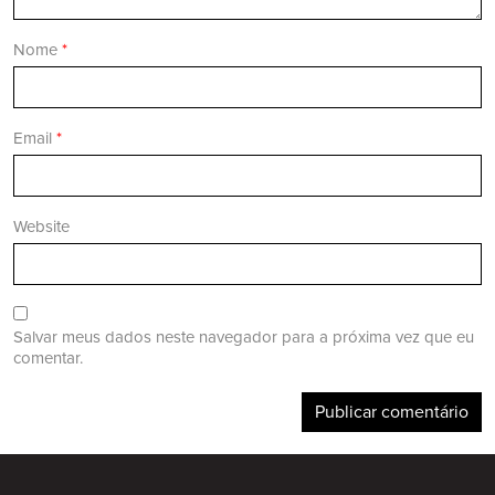
Nome
*
Email
*
Website
Salvar meus dados neste navegador para a próxima vez que eu
comentar.