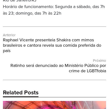
Rio de Janeiro/RJ
Horário de funcionamento: Segunda a sábado, das 7h
às 23; domingo, das 7h às 22h
Navegação
Anterior
de
Post
Raphael Vicente presenteia Shakira com mimos
Post
Anterior:
brasileiros e cantora revela sua comida preferida do
país
Próximo
Próximo
Ratinho será denunciado ao Ministério Público por
Post:
crime de LGBTfobia
Related Posts