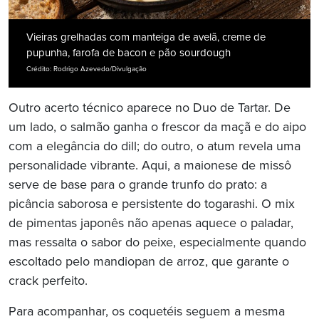
Vieiras grelhadas com manteiga de avelã, creme de
pupunha, farofa de bacon e pão sourdough
Crédito: Rodrigo Azevedo/Divulgação
Outro acerto técnico aparece no Duo de Tartar. De
um lado, o salmão ganha o frescor da maçã e do aipo
com a elegância do dill; do outro, o atum revela uma
personalidade vibrante. Aqui, a maionese de missô
serve de base para o grande trunfo do prato: a
picância saborosa e persistente do togarashi. O mix
de pimentas japonês não apenas aquece o paladar,
mas ressalta o sabor do peixe, especialmente quando
escoltado pelo mandiopan de arroz, que garante o
crack perfeito.
Para acompanhar, os coquetéis seguem a mesma