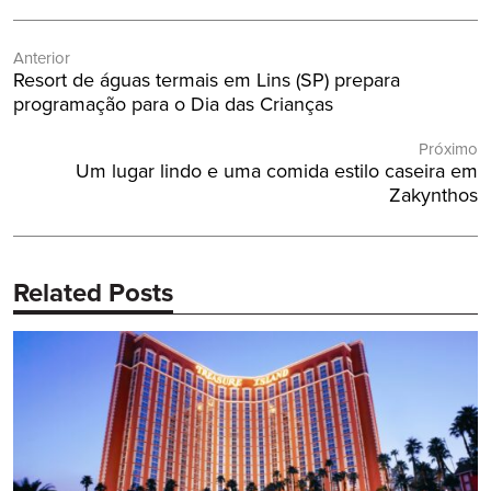
Navegação
Anterior
de
Post
Resort de águas termais em Lins (SP) prepara
Post
Anterior:
programação para o Dia das Crianças
Próximo
Próximo
Um lugar lindo e uma comida estilo caseira em
Post:
Zakynthos
Related Posts