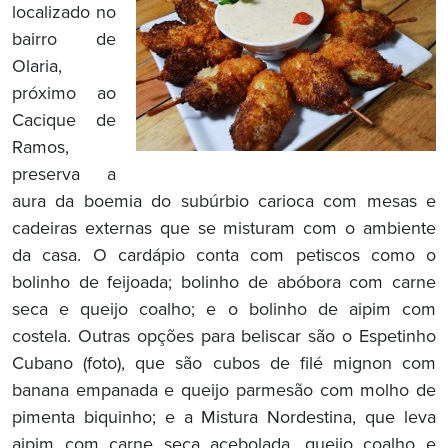
localizado no
bairro de
Olaria,
próximo ao
Cacique de
Ramos,
preserva a
aura da boemia do subúrbio carioca com mesas e
cadeiras externas que se misturam com o ambiente
da casa. O cardápio conta com petiscos como o
bolinho de feijoada; bolinho de abóbora com carne
seca e queijo coalho; e o bolinho de aipim com
costela. Outras opções para beliscar são o Espetinho
Cubano (foto), que são cubos de filé mignon com
banana empanada e queijo parmesão com molho de
pimenta biquinho; e a Mistura Nordestina, que leva
aipim com carne seca acebolada, queijo coalho e