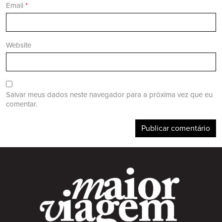
Email
*
Website
Salvar meus dados neste navegador para a próxima vez que eu
comentar.