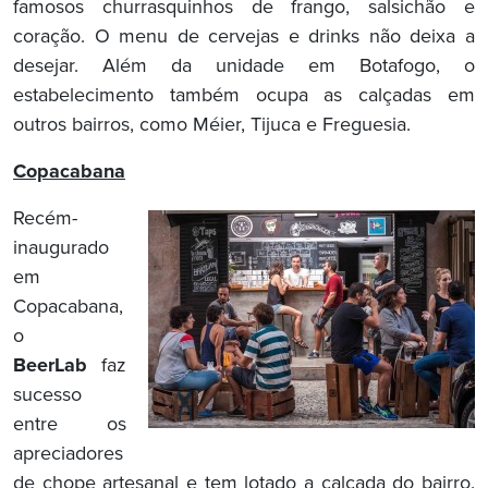
famosos churrasquinhos de frango, salsichão e
coração. O menu de cervejas e drinks não deixa a
desejar. Além da unidade em Botafogo, o
estabelecimento também ocupa as calçadas em
outros bairros, como Méier, Tijuca e Freguesia.
Copacabana
Recém-
inaugurado
em
Copacabana,
o
BeerLab
faz
sucesso
entre os
apreciadores
de chope artesanal e tem lotado a calçada do bairro.