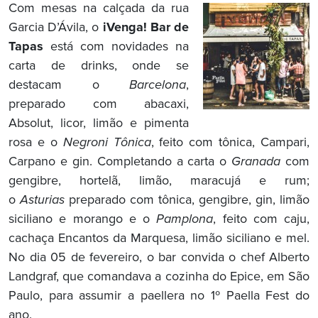
Com mesas na calçada da rua
Garcia D’Ávila, o
iVenga! Bar de
Tapas
está com novidades na
carta de drinks, onde se
destacam o
Barcelona
,
preparado com abacaxi,
Absolut, licor, limão e pimenta
rosa e o
Negroni Tônica
, feito com tônica, Campari,
Carpano e gin. Completando a carta o
Granada
com
gengibre, hortelã, limão, maracujá e rum;
o
Asturias
preparado com tônica, gengibre, gin, limão
siciliano e morango e o
Pamplona
, feito com caju,
cachaça Encantos da Marquesa, limão siciliano e mel.
No dia 05 de fevereiro, o bar
convida o chef Alberto
Landgraf, que comandava a cozinha do Epice, em São
Paulo, para assumir a paellera no 1º Paella Fest do
ano.