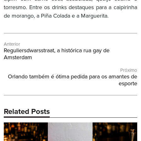
torresmo. Entre os drinks destaques para a caipirinha
de morango, a Piña Colada e a Marguerita.
Navegação
Anterior
de
Post
Reguliersdwarsstraat, a histórica rua gay de
Post
Anterior:
Amsterdam
Próximo
Próximo
Orlando também é ótima pedida para os amantes de
Post:
esporte
Related Posts