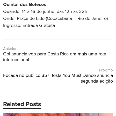
Quintal dos Botecos
Quando: 14 a 16 de junho, das 12h às 22h
Onde: Praça do Lido (Copacabana – Rio de Janeiro)
Ingresso: Entrada Gratuita
Navegação
Anterior
de
Post
Gol anuncia voo para Costa Rica em mais uma rota
Post
Anterior:
internacional
Próximo
Próximo
Focada no público 35+, festa You Must Dance anuncia
Post:
segunda edição
Related Posts